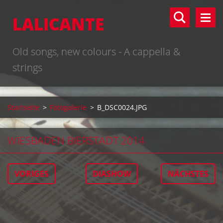
LALICANTE
Old songs, new colours - A cappella &
strings
Startseite
>
Fotogalerie
>
B_DSC0024.JPG
WIESBADEN BIERSTADT 2014
VORIGES
DIASHOW
NÄCHSTES