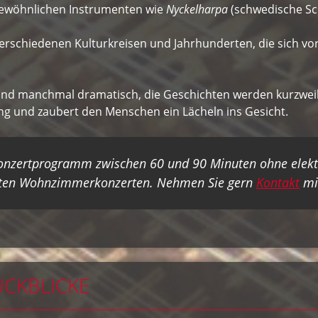
ngewöhnlichen Instrumenten wie
Nyckelharpa
(schwedische Sc
verschiedenen Kulturkreisen und Jahrhunderten, die sich vo
und manchmal dramatisch, die Geschichten werden kurzweilig
g und zaubert den Menschen ein Lächeln ins Gesicht.
onzertprogramm zwischen 60 und 90 Minuten ohne elektro
vaten Wohnzimmerkonzerten. Nehmen Sie gern
Kontakt
mit
ÜCKBLICKE