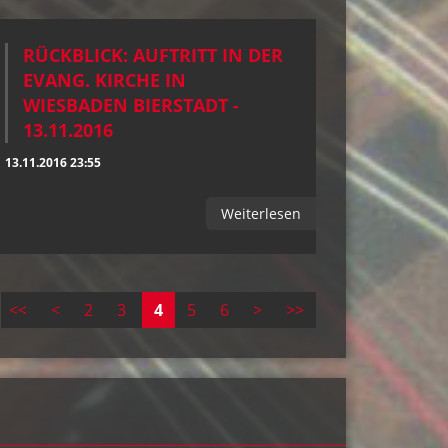
RÜCKBLICK: AUFTRITT IN DER
EVANG. KIRCHE IN
WIESBADEN BIERSTADT -
13.11.2016
13.11.2016 23:55
Weiterlesen
<<
<
2
3
4
5
6
>
>>