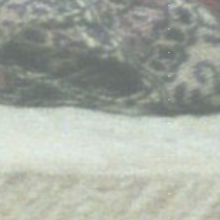
.
.
.
.
.
.
.
.
.
.